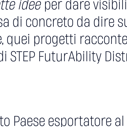
tte idee
per dare visibili
 di concreto da dire su
, quei progetti racconte
i STEP FuturAbility Distr
uarto Paese esportatore a