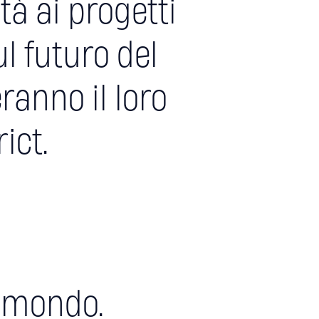
tà ai progetti
l futuro del
ranno il loro
ict.
l mondo.