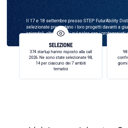
Il 17 e 18 settembre presso STEP FuturAbility Distri
selezionate presentano i loro progetti davanti a giuri
aziendali, alternandosi sul palco con i protagonisti 
italiana
SELEZIONE
374 startup hanno risposto alla call
98 
2026. Ne sono state selezionate 98,
confro
14 per ciascuno dei 7 ambiti
giorn
tematici