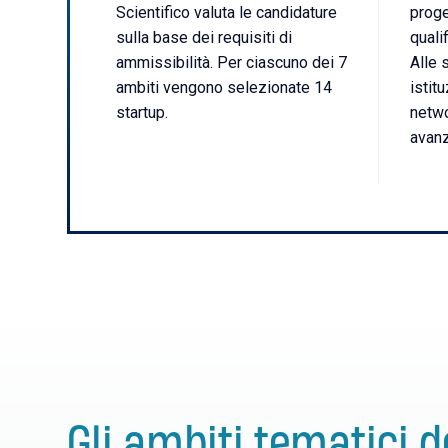
Scientifico valuta le candidature
proge
sulla base dei requisiti di
qualif
ammissibilità. Per ciascuno dei 7
Alle 
ambiti vengono selezionate 14
istit
startup.
netwo
avanz
Gli ambiti tematici d