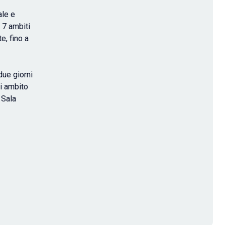
ale e
 7 ambiti
te, fino a
due giorni
ni ambito
 Sala