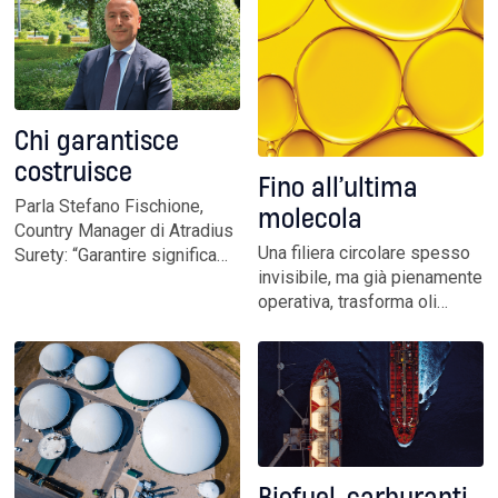
Perché se il prezzo della
Serve un accordo per
materia è stabile, i gestori
liberarsi tanto del labirinto
hanno la leva di spread,
legislativo quanto dei falsi
commercializzazione e
alibi dell’industria
vendita
tecnologica
Chi garantisce
costruisce
Fino all’ultima
Parla Stefano Fischione,
molecola
Country Manager di Atradius
Una filiera circolare spesso
Surety: “Garantire significa
invisibile, ma già pienamente
abilitare la transizione,
operativa, trasforma oli
rendere possibili
esausti e sottoprodotti
investimenti strategici,
animali in biodiesel
accompagnare il rischio e
avanzato, glicerina e oli
trasformarlo in fiducia
tecnici destinati a diversi
operativa”
settori produttivi, industriali
e strategici