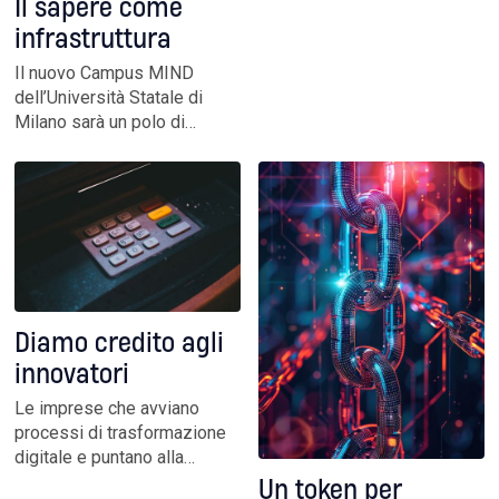
Il sapere come
come infrastruttura
infrastruttura
intelligente per la
conoscenza, tra architettura
Il nuovo Campus MIND
sostenibile, tecnologie
dell’Università Statale di
digitali e visione urbana
Milano sarà un polo di
innovazione e didattica
avanzata: 210.000 mq di
spazi moderni e un
ecosistema aperto che
stimola contaminazione dei
saperi e ricerca collaborativa
Diamo credito agli
innovatori
Le imprese che avviano
processi di trasformazione
digitale e puntano alla
sostenibilità devono
Un token per