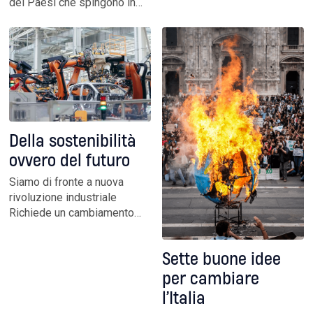
dei Paesi che spingono in
cubi contro i 76 miliardi del
avanti. Ma l’analisi degli
consumo totale di
obiettivi mancanti svela
combustibile. Ma l’obiettivo
lentezze e ritardi rispetto al
è di 5,7 miliardi entro il 2030.
target della neutralità
Nati cento impianti negli
carbonica del 2050. In
ultimi otto anni
agguato la tentazione di
revisioni
Della sostenibilità
ovvero del futuro
Siamo di fronte a nuova
rivoluzione industriale
Richiede un cambiamento
profondo dal punto di vista
produttivo, sociale,
Sette buone idee
relazionale,
comportamentale. E, come
per cambiare
tutte le trasformazioni,
l’Italia
comporta difficoltà,