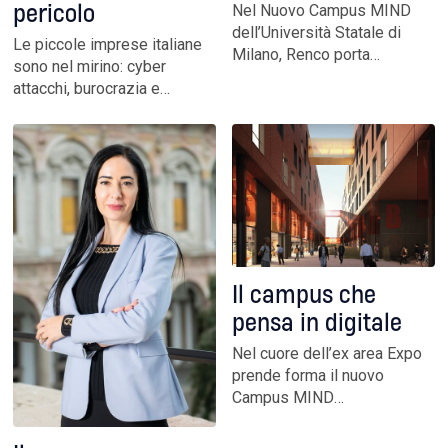
Nel Nuovo Campus MIND
pericolo
dell’Università Statale di
Le piccole imprese italiane
Milano, Renco porta
sono nel mirino: cyber
tecnologie digitali, una
attacchi, burocrazia e
visione industriale e una
spionaggio industriale
sostenibilità misurabile. Un
minano la competitività del
modello innovativo
tessuto produttivo
replicabile per ripensare
nazionale. È urgente un
l’edilizia pubblica in Italia
cambio di paradigma nelle
politiche di tutela e sviluppo
Il campus che
pensa in digitale
Nel cuore dell’ex area Expo
prende forma il nuovo
Campus MIND
dell’Università Statale di
Milano: 210.000 mq pensati