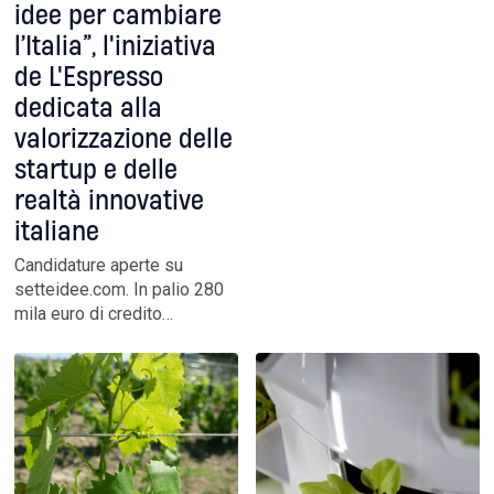
idee per cambiare
l’Italia”, l'iniziativa
de L'Espresso
dedicata alla
valorizzazione delle
startup e delle
realtà innovative
italiane
Candidature aperte su
setteidee.com. In palio 280
mila euro di credito
pubblicitario per le 7 startup
vincitrici. Pitch Competition a
Milano il 17 e il 18
settembre, Final Award in
Campidoglio il 9 dicembre