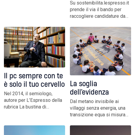
Su sostenibilita.lespresso.it
resistenze più o meno
prende il via il bando per
legittime, correzioni di rotta
raccogliere candidature da
cittadini, startup,
associazioni, imprese
sociali e ricercatori per
progetti innovativi da
sostenere. Diamo fiducia a
chi reinventa il concetto di
azienda, riscrive il senso
dell’abitare, innova con
Il pc sempre con te
coraggio
La soglia
è solo il tuo cervello
dell’evidenza
Nel 2014, il semiologo,
autore per L’Espresso della
Dal metano invisibile ai
rubrica La bustina di
villaggi senza energia, una
Minerva, dal contenitore dei
transizione equa si misura
fiammiferi usato come
nella trasparenza dei dati e
notes, scrisse una lettera al
nella concreta responsabilità
nipote per il nuovo anno.
dei legami con i territori