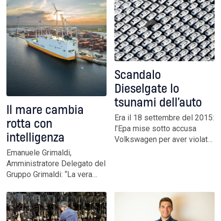
mondiale rischia di andare
UniNettuno per ridare
perso a causa di eventi
centralità all’Unione in
climatici, crisi geopolitiche,
questo settore
instabilità delle filiere
Scandalo
Dieselgate lo
tsunami dell’auto
Il mare cambia
Era il 18 settembre del 2015:
rotta con
l’Epa mise sotto accusa
intelligenza
Volkswagen per aver violato
all’interno le normative
Emanuele Grimaldi,
antinquinamento. La frode
Amministratore Delegato del
innescò una crisi estesa che
Gruppo Grimaldi: “La vera
colpì in primo luogo i mezzi
sfida del futuro è quella del
a gasolio, dando il via alla
taglio delle emissioni in
rivoluzione della mobilità
navigazione, dentro una
logica integrata”