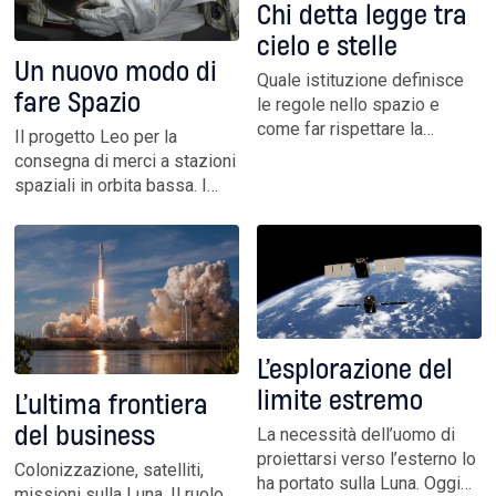
Chi detta legge tra
cielo e stelle
Un nuovo modo di
Quale istituzione definisce
fare Spazio
le regole nello spazio e
come far rispettare la
Il progetto Leo per la
giustizia fuori dalla Terra non
consegna di merci a stazioni
sono più temi di
spaziali in orbita bassa. I
fantascienza. Servono al più
piani per un’Europa
presto nuovi modelli. Perché
indipendente nel settore. E il
non ci si può accontentare di
cambio di paradigma
una brutta copia delle norme
sull’esplorazione, che deve
terrestri
accelerare. Dialogo con
l’astronauta italiana dei
record
L’esplorazione del
limite estremo
L’ultima frontiera
del business
La necessità dell’uomo di
proiettarsi verso l’esterno lo
Colonizzazione, satelliti,
ha portato sulla Luna. Oggi
missioni sulla Luna. Il ruolo