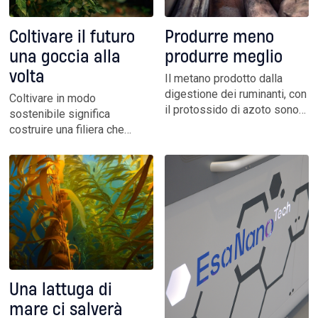
Coltivare il futuro
Produrre meno
una goccia alla
produrre meglio
volta
Il metano prodotto dalla
digestione dei ruminanti, con
Coltivare in modo
il protossido di azoto sono
sostenibile significa
tra i gas più climalteranti. Dal
costruire una filiera che
settore agricolo il 7,5 per
rispetta la terra, valorizza le
cento delle emissioni totali
persone e guarda al futuro
e di queste il 74 per cento è
con intelligenza, misura,
attribuibile proprio agli
responsabilità condivisa e
allevamenti intensivi
visione sistemica
Una lattuga di
mare ci salverà