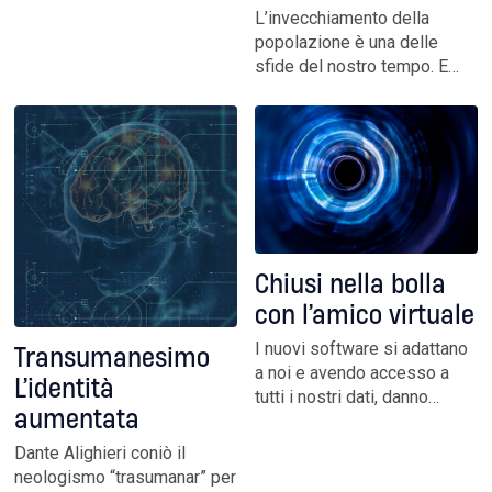
Bretagna e Usa. Intanto i
L’invecchiamento della
traduttori automatici
popolazione è una delle
imparano gli idiomi delle
sfide del nostro tempo. E
minoranze. E alla fine, nel
per migliorare la qualità della
mondo virtuale, nessuno
terza età scendono in campo
potrà dire di essere
le nuove tecnologie. Dalla
madrelingua
stimolazione cognitiva con i
robot alla comunicazione
tramite Ia
Chiusi nella bolla
con l’amico virtuale
I nuovi software si adattano
Transumanesimo
a noi e avendo accesso a
L’identità
tutti i nostri dati, danno
aumentata
l’impressione di esserci
amici. Una confusione che
Dante Alighieri coniò il
può avere risvolti pericolosi
neologismo “trasumanar” per