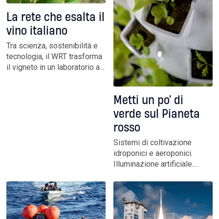
La rete che esalta il
vino italiano
Tra scienza, sostenibilità e
tecnologia, il WRT trasforma
il vigneto in un laboratorio a
cielo aperto. Un modello di
rete imprenditoriale che
Metti un po’ di
risponde alle sfide globali
con ricerca condivisa, qualità
verde sul Pianeta
certificata e una visione
rosso
concreta sul futuro
Sistemi di coltivazione
idroponici e aeroponici.
Illuminazione artificiale.
Selezione delle varietà di
ortaggi resistenti agli
ambienti ostili. Buone
pratiche per il riciclo
dell’acqua. Il futuro