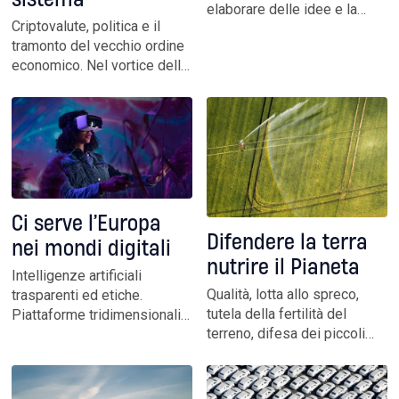
sistema
elaborare delle idee e la
Criptovalute, politica e il
forma in cui esprimerle. Non
tramonto del vecchio ordine
la usiamo per la redazione di
economico. Nel vortice della
testi. Ce ne avvarremo per
modernità digitale stiamo
incrociare dati e
assistendo all’ibridazione
smascherare falsi. Perché il
fra economia e finanza
nostro resta un lavoro
classica. Mentre il nuovo
artigiano
avanza sotto forma di
tokenizzazione
Ci serve l’Europa
Difendere la terra
nei mondi digitali
nutrire il Pianeta
Intelligenze artificiali
Qualità, lotta allo spreco,
trasparenti ed etiche.
tutela della fertilità del
Piattaforme tridimensionali
terreno, difesa dei piccoli
per la realtà immersiva. E
coltivatori sono le uniche
uno sforzo per educare i
armi. Entro il 2050 un terzo
cittadini ai nuovi strumenti.
della produzione agricola
La ricetta della rettrice di