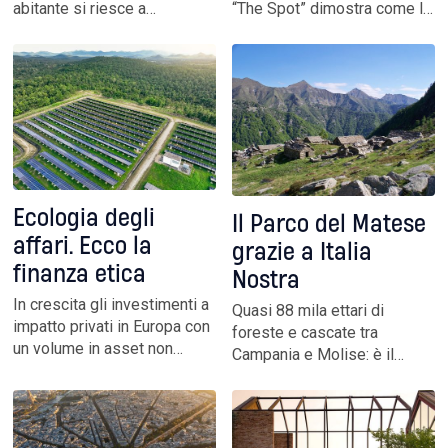
abitante si riesce a
“The Spot” dimostra come la
raccoglierne 2,7 kg. E le
comunicazione possa
stime europee dicono che
diventare azione concreta e
ne riutilizziamo solo l’1 per
lasciare un impatto reale sui
cento. Dai filati al cuoio,
territori
esempi di realtà che danno
nuova vita ai resti di
produzione
Ecologia degli
Il Parco del Matese
affari. Ecco la
grazie a Italia
finanza etica
Nostra
In crescita gli investimenti a
Quasi 88 mila ettari di
impatto privati in Europa con
foreste e cascate tra
un volume in asset non
Campania e Molise: è il
quotati che ha raggiunto i
risultato di una lunga
190 miliardi di euro. “Il vero
battaglia dell’associazione
passo è far capire che può
che ha così dato vita alla
diventare un’opportunità di
venticinquesima area