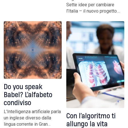
Sette idee per cambiare
l’Italia – il nuovo progetto
editoriale de L’Espresso che
si rivolge alle startup italiane
per portare nuova linfa al
settore della sostenibilità -
si apre una nuova scena
della transizione sostenibile
nell’ambito ESG.
Do you speak
Babel? L’alfabeto
condiviso
L’Intelligenza artificiale parla
Con l’algoritmo ti
un inglese diverso dalla
allungo la vita
lingua corrente in Gran