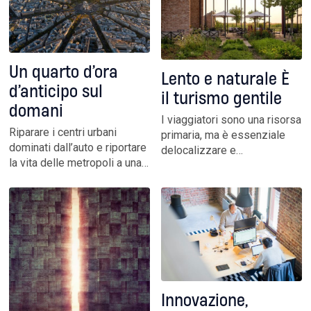
sviluppo”, dice Stefano
protetta del Paese. Il
Granata, presidente di Sia
percorso continua. A
cominciare dagli Iblei
Un quarto d’ora
Lento e naturale È
d’anticipo sul
il turismo gentile
domani
I viaggiatori sono una risorsa
Riparare i centri urbani
primaria, ma è essenziale
dominati dall’auto e riportare
delocalizzare e
la vita delle metropoli a una
destagionalizzare. Per
scala umana. È questa l’idea
combattere i danni collaterali
guida del lungo Senna, uno
di una ricchezza che rischia
dei cardini della città in 15
di tradursi in un boomerang
minuti. Un approccio made in
per i territori e le stesse
Italy che fa scuola in tutto il
imprese del comparto
mondo
Innovazione,