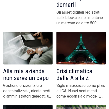
accedere ai finanziamenti
domarli
bancari con più facilità. E nel
Gli asset digitali registrati
settore c’è chi va in questa
sulla blockchain alimentano
direzione. Dialogo con il
un mercato da oltre 500
responsabile business di
miliardi di dollari: immobili,
ViViBanca
fondi d’investimento,
obbligazioni, opere d’arte,
oro. Una na- turale
evoluzione della finanza.
Che così diventa accessibile
a tutti
Crisi climatica
Alla mia azienda
dalla A alla Z
non serve un capo
Sigle minacciose come pfas
Gestione orizzontale e
e LCA. Nuovi sentimenti
decentralizzata, niente sedi
come ecoansia o hygge. E
o amministratori delegati, un
poi desertificazione e
software per gestire la
greenwashing, natura e
burocrazia, proprietà