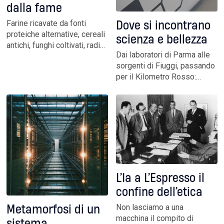
dalla fame
Farine ricavate da fonti
Dove si incontrano
proteiche alternative, cereali
scienza e bellezza
antichi, funghi coltivati, radici
Dai laboratori di Parma alle
e foglie amare, bucce
sorgenti di Fiuggi, passando
destinate alla spazzatura. Un
per il Kilometro Rosso:
mondo vegetale alternativo
LMDV Capital, il family office
si sta facendo strada in
di Leonardo Maria Del
cucina. Fra scelte etiche e
Vecchio, investe in
consumi meno massivi
tecnologie di frontiera e
brand storici, riscrivendo il
lessico dell’innovazione
L’Ia a L’Espresso il
confine dell’etica
Non lasciamo a una
Metamorfosi di un
macchina il compito di