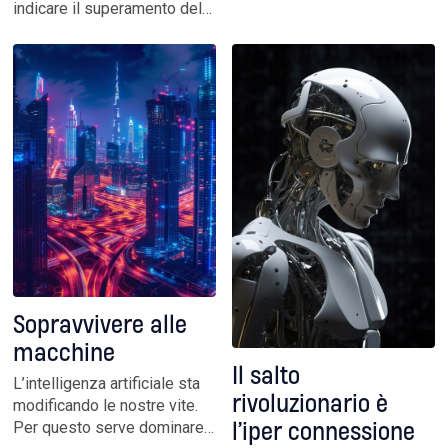
sui giovani e sulle persone
indicare il superamento della
più fragili che così rischiano
condizione umana grazie
di essere manipolate
all’esperienza ultraterrena.
La visione filosofica che ha
conquistato la Silicon Valley
ha mutuato da lì il proprio
concetto cardine
Sopravvivere alle
macchine
Il salto
L’intelligenza artificiale sta
rivoluzionario è
modificando le nostre vite.
Per questo serve dominare
l’iper connessione