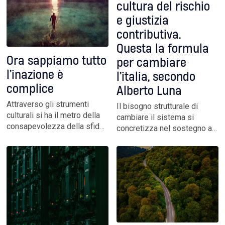
cultura del rischio
e giustizia
contributiva.
Questa la formula
Ora sappiamo tutto
per cambiare
l’inazione è
l’italia, secondo
complice
Alberto Luna
Attraverso gli strumenti
Il bisogno strutturale di
culturali si ha il metro della
cambiare il sistema si
consapevolezza della sfida
concretizza nel sostegno a
climatica. Dal cinema alla
progetti di valore, e ogni
letteratura, non solo cresce
volta che si stimola un
la rappresentazione del
confronto positivo e
tema ambientale e dei rischi
costruttivo per migliorare il
connessi ma il pubblico
nostro Paese è importante
mostra concretamente di
partecipare
apprezzare