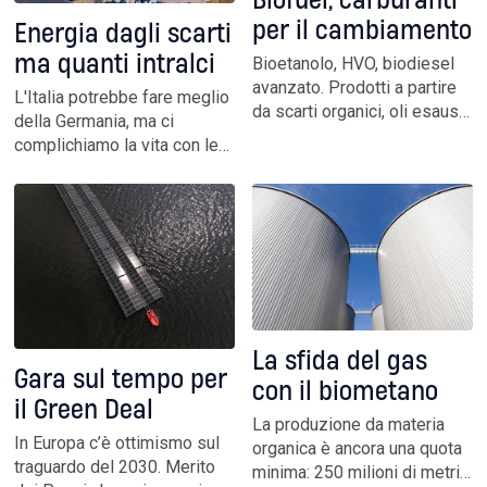
Biofuel, carburanti
per il cambiamento
Energia dagli scarti
ma quanti intralci
Bioetanolo, HVO, biodiesel
avanzato. Prodotti a partire
L'Italia potrebbe fare meglio
da scarti organici, oli esausti,
della Germania, ma ci
residui agricoli, grassi
complichiamo la vita con le
animali, fanghi di
pastoie burocratiche, dice
depurazione. Materie
Alberto Vicentini, alla guida
seconde, non materie prime.
di Tonello Energie.
Non risorse, ma rifiuti.
Sostenibilità e redditività
Muovono già mezzi, aerei e
possono andare di pari
navi
passo se si crea valore
La sfida del gas
Gara sul tempo per
con il biometano
il Green Deal
La produzione da materia
In Europa c’è ottimismo sul
organica è ancora una quota
traguardo del 2030. Merito
minima: 250 milioni di metri