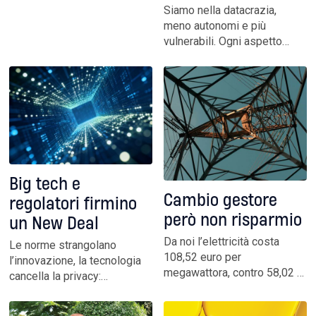
la rivoluzione e non farsi
Siamo nella datacrazia,
dominare. Sperimentando e
meno autonomi e più
lanciando progetti. Ma
vulnerabili. Ogni aspetto
conservando la propria
della vita è scombussolato.
unicità. Un breve manuale
Cambia il rapporto con il
d’autore per orientarsi
linguaggio, dice Derrick de
Kerckhove. Ma, avverte, sta
a noi coglierne le
potenzialità, disegnando
nuovi modelli educativi
Big tech e
Cambio gestore
regolatori firmino
però non risparmio
un New Deal
Da noi l’elettricità costa
Le norme strangolano
108,52 euro per
l’innovazione, la tecnologia
megawattora, contro 58,02 in
cancella la privacy:
Francia, 63,04 in Spagna e
oscilliamo continuamente tra
78,51 euro in Germania.
queste opposte visioni.