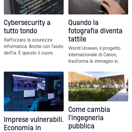
imprese e governance in
caratterizzato le origini
tempo reale
Quando la
Cybersecurity a
fotografia diventa
tutto tondo
tattile
Rafforzare la sicurezza
informatica. Anche con l’aiuto
World Unseen, il progetto
dell’Ia. È questo il cuore
internazionale di Canon,
delle strategie del gruppo
trasforma le immagini in
Tinexta. Che diversifica
esperienze tattili, sonore e
obiettivi e investimenti con
immersive: l’innovazione e la
un occhio di riguardo per
sensibilità umana si
l’acquisizione di startup ad
uniscono per rendere uno
alto potenziale
scatto accessibile anche a
chi non può vederlo
Come cambia
l’ingegneria
Imprese vulnerabili.
pubblica
Economia in