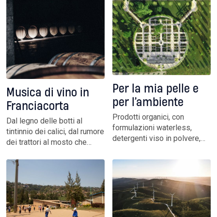
quaternario. Glossario
partecipata attraverso token.
essenziale delle parole che
Sono le Dao, un nuovo tipo di
raccontano, definiscono e
struttura societaria. E anche
combattono la sfida del
in Italia ce n’è una
secolo
Per la mia pelle e
Musica di vino in
per l’ambiente
Franciacorta
Prodotti organici, con
Dal legno delle botti al
formulazioni waterless,
tintinnio dei calici, dal rumore
detergenti viso in polvere,
dei trattori al mosto che
shampoo solidi. Packaging
fermenta: sono gli
biodegradabili. I brand bio e
“strumenti” con i quali Max
vegani registrano incrementi
Casacci (Subsonica) ha
di vendita superiori al 60 per
realizzato il suo ultimo
cento. Consumatori più
lavoro. Frutto dell’ascolto
informati e consapevoli
della natura e del lavoro nei
campi