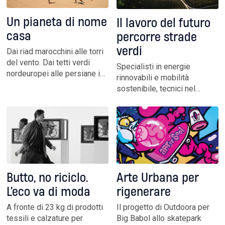
Un pianeta di nome
Il lavoro del futuro
casa
percorre strade
verdi
Dai riad marocchini alle torri
del vento. Dai tetti verdi
Specialisti in energie
nordeuropei alle persiane in
rinnovabili e mobilità
legno mediterranee. Natura e
sostenibile, tecnici nel
tradizione si incontrano nello
campo dell’agricoltura
spazio sempre più aperto
rigenerativa, architetti
dell’edilizia sostenibile. Ma
impegnati in progetti a
è importante anche costruire
basso impatto ambientale.
meno
Sono solo alcune delle
nuove professioni legate
alla filosofia green
Butto, no riciclo.
Arte Urbana per
L’eco va di moda
rigenerare
A fronte di 23 kg di prodotti
Il progetto di Outdoora per
tessili e calzature per
Big Babol allo skatepark