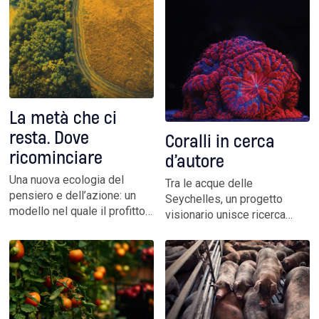
un nuovo standard di
suoi uomini simbolo sono
sostenibilità urbana
saliti sul carro del nuovo
potente. Per perseguire
l’obiettivo più antico: soldi e
potere
La metà che ci
resta. Dove
Coralli in cerca
ricominciare
d’autore
Una nuova ecologia del
Tra le acque delle
pensiero e dell’azione: un
Seychelles, un progetto
modello nel quale il profitto
visionario unisce ricerca
non si accumula, ma si
genetica e tecnologia
restituisce alla Biodiversità,
d’imaging per guidare la
rigenerando il capitale
rinascita delle barriere
naturale
coralline