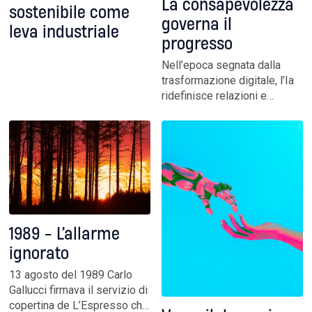
La consapevolezza
sostenibile come
governa il
leva industriale
progresso
Nell’epoca segnata dalla
trasformazione digitale, l’Ia
ridefinisce relazioni e
modelli di business. Il
director customer
engineering Google Cloud
per l’Italia illustra i percorsi
da tracciare per innovare
imprese e pubblica
amministrazione
1989 - L’allarme
ignorato
13 agosto del 1989 Carlo
Gallucci firmava il servizio di
copertina de L’Espresso che