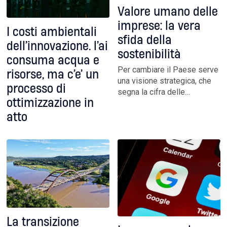
Valore umano delle
imprese: la vera
I costi ambientali
sfida della
dell’innovazione. l’ai
sostenibilità
consuma acqua e
Per cambiare il Paese serve
risorse, ma c’e’ un
una visione strategica, che
processo di
segna la cifra delle
ottimizzazione in
transizioni che le Imprese
stanno attraversando. In Q8
atto
questo processo si
concretizza nell’“Indice di
Valore Sostenibile” che
racconta l’impatto ragionato
sul benessere collettivo
La transizione