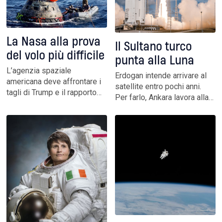
dell’agricoltura terrestre
passa anche dallo spazio
La Nasa alla prova
Il Sultano turco
del volo più difficile
punta alla Luna
L’agenzia spaziale
Erdogan intende arrivare al
americana deve affrontare i
satellite entro pochi anni.
tagli di Trump e il rapporto
Per farlo, Ankara lavora alla
burrascoso con l’ex alleato
costruzione di una base di
Musk, proprietario di
lancio in Somalia,
SpaceX. E cresce lo
approfittando del suo
scetticismo sui ritardi della
crescente peso sullo
missione con cui l’umanità
scacchiere internazionale e
dovrebbe tornare sulla Luna
nel continente africano