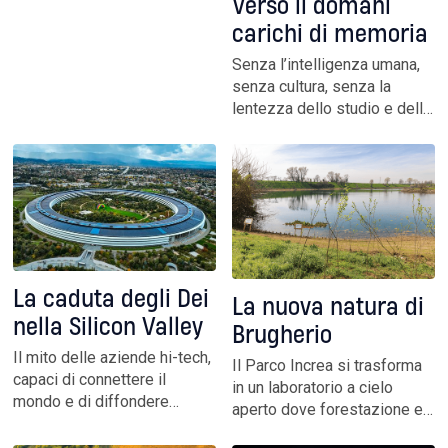
Verso il domani
qui riproduciamo. C’era tutto:
carichi di memoria
il pericolo degli inquinanti, gli
effetti sul clima, il
Senza l’intelligenza umana,
riscaldamento globale, la
senza cultura, senza la
necessità di ridurre le
lentezza dello studio e della
emissioni, gli allevamenti
riflessione, ogni progresso
intensivi
rischia di diventare sterile.
Nuove idee di efficienza e
responsabilità condivise
affondano le radici
nell’innovazione sociale
prima ancora che
tecnologica
La caduta degli Dei
La nuova natura di
nella Silicon Valley
Brugherio
Il mito delle aziende hi-tech,
Il Parco Increa si trasforma
capaci di connettere il
in un laboratorio a cielo
mondo e di diffondere
aperto dove forestazione e
valore positivi, è stato
innovazione danno forma a
archiviato per sempre. E i