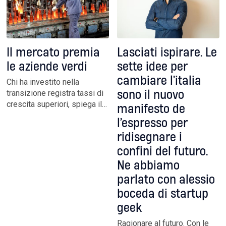
Il mercato premia
Lasciati ispirare. Le
le aziende verdi
sette idee per
cambiare l’italia
Chi ha investito nella
transizione registra tassi di
sono il nuovo
crescita superiori, spiega il
manifesto de
rapporto Asvis. Al passo tre
l’espresso per
grandi imprese su quattro. A
ridisegnare i
un aumento dell’indice di
sostenibilità corrisponde un
confini del futuro.
premio di produttività tra il 5
Ne abbiamo
e l’8 per cento
parlato con alessio
boceda di startup
geek
Ragionare al futuro. Con le