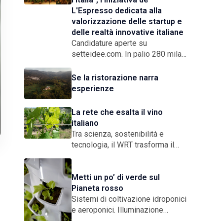
L'Espresso dedicata alla
valorizzazione delle startup e
delle realtà innovative italiane
Candidature aperte su
setteidee.com. In palio 280 mila
euro di credito pubblicitario per le
7 startup vincitrici. Pitch
Se la ristorazione narra
Competition a Milano il 17 e il 18
esperienze
settembre, Final Award in
Campidoglio il 9 dicembre
La rete che esalta il vino
italiano
Tra scienza, sostenibilità e
tecnologia, il WRT trasforma il
vigneto in un laboratorio a cielo
aperto. Un modello di rete
imprenditoriale che risponde alle
Metti un po’ di verde sul
sfide globali con ricerca
Pianeta rosso
condivisa, qualità certificata e una
Sistemi di coltivazione idroponici
visione concreta sul futuro
e aeroponici. Illuminazione
artificiale. Selezione delle varietà