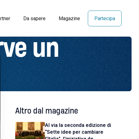
rtner
Da sapere
Magazine
Partecipa
rve un
Altro dal magazine
Al via la seconda edizione di
“Sette idee per cambiare
l’Italia”, l'iniziativa de