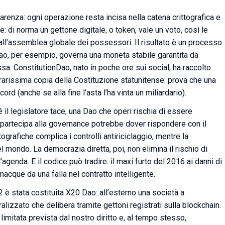
renza: ogni operazione resta incisa nella catena crittografica e
: di norma un gettone digitale, o token, vale un voto, così le
all’assemblea globale dei possessori. Il risultato è un processo
rDao, per esempio, governa una moneta stabile garantita da
ssa. ConstitutionDao, nato in poche ore sui social, ha raccolto
a rarissima copia della Costituzione statunitense: prova che una
rd (anche se alla fine l’asta l’ha vinta un miliardario).
é il legislatore tace, una Dao che operi rischia di essere
i partecipa alla governance potrebbe dover rispondere con il
ografiche complica i controlli antiriciclaggio, mentre la
l mondo. La democrazia diretta, poi, non elimina il rischio di
agenda. E il codice può tradire: il maxi furto del 2016 ai danni di
acque da una falla nel contratto intelligente.
2 è stata costituita X20 Dao: all’esterno una società a
alizzato che delibera tramite gettoni registrati sulla blockchain.
imitata prevista dal nostro diritto e, al tempo stesso,