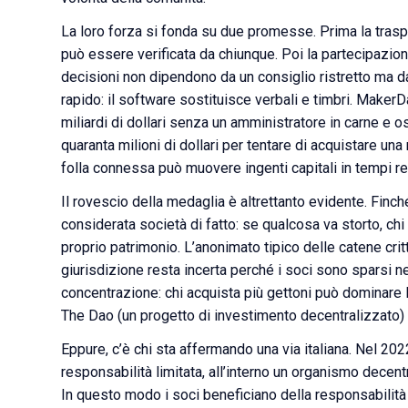
La loro forza si fonda su due promesse. Prima la traspa
può essere verificata da chiunque. Poi la partecipazione
decisioni non dipendono da un consiglio ristretto ma d
rapido: il software sostituisce verbali e timbri. Make
miliardi di dollari senza un amministratore in carne e o
quaranta milioni di dollari per tentare di acquistare un
folla connessa può muovere ingenti capitali in tempi reco
Il rovescio della medaglia è altrettanto evidente. Finch
considerata società di fatto: se qualcosa va storto, ch
proprio patrimonio. L’anonimato tipico delle catene critt
giurisdizione resta incerta perché i soci sono sparsi ne
concentrazione: chi acquista più gettoni può dominare l’
The Dao (un progetto di investimento decentralizzato) n
Eppure, c’è chi sta affermando una via italiana. Nel 202
responsabilità limitata, all’interno un organismo decentr
In questo modo i soci beneficiano della responsabilità l