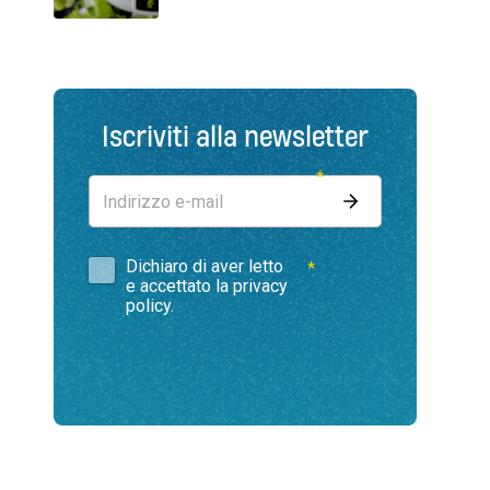
di ortaggi resistenti agli ambienti
ostili. Buone pratiche per il riciclo
dell’acqua. Il futuro
dell’agricoltura terrestre passa
anche dallo spazio
Iscriviti alla newsletter