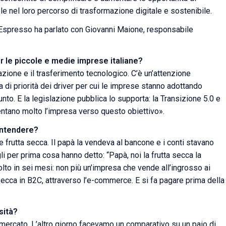
 nel loro percorso di trasformazione digitale e sostenibile.
’Espresso ha parlato con Giovanni Maione, responsabile
er le piccole e medie imprese italiane?
azione e il trasferimento tecnologico. C’è un’attenzione
a di priorità dei driver per cui le imprese stanno adottando
nto. E la legislazione pubblica lo supporta: la Transizione 5.0 e
ientano molto l’impresa verso questo obiettivo».
 intendere?
frutta secca. Il papà la vendeva al bancone e i conti stavano
li per prima cosa hanno detto: “Papà, noi la frutta secca la
to in sei mesi: non più un’impresa che vende all’ingrosso ai
ecca in B2C, attraverso l’e-commerce. E si fa pagare prima della
sità?
dal mercato. L’altro giorno facevamo un comparativo su un paio di