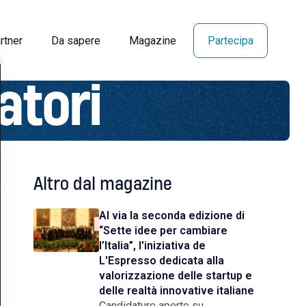
rtner
Da sapere
Magazine
Partecipa
atori
Altro dal magazine
Al via la seconda edizione di
“Sette idee per cambiare
l’Italia”, l'iniziativa de
L'Espresso dedicata alla
valorizzazione delle startup e
delle realtà innovative italiane
Candidature aperte su