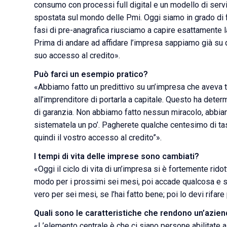
consumo con processi full digital e un modello di serv
spostata sul mondo delle Pmi. Oggi siamo in grado di fa
fasi di pre-anagrafica riusciamo a capire esattamente l
Prima di andare ad affidare l’impresa sappiamo già su q
suo accesso al credito».
Può farci un esempio pratico?
«Abbiamo fatto un predittivo su un’impresa che aveva t
all’imprenditore di portarla a capitale. Questo ha deter
di garanzia. Non abbiamo fatto nessun miracolo, abbia
sistematela un po’. Pagherete qualche centesimo di tasse
quindi il vostro accesso al credito”».
I tempi di vita delle imprese sono cambiati?
«Oggi il ciclo di vita di un’impresa si è fortemente rido
modo per i prossimi sei mesi, poi accade qualcosa e se
vero per sei mesi, se l’hai fatto bene; poi lo devi rifar
Quali sono le caratteristiche che rendono un’azien
«L’elemento centrale è che ci siano persone abilitate a