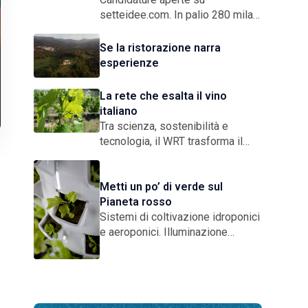
setteidee.com. In palio 280 mila
euro di credito pubblicitario per le
7 startup vincitrici. Pitch
Se la ristorazione narra
Competition a Milano il 17 e il 18
esperienze
settembre, Final Award in
Campidoglio il 9 dicembre
La rete che esalta il vino
italiano
Tra scienza, sostenibilità e
tecnologia, il WRT trasforma il
vigneto in un laboratorio a cielo
aperto. Un modello di rete
imprenditoriale che risponde alle
Metti un po’ di verde sul
sfide globali con ricerca
Pianeta rosso
condivisa, qualità certificata e una
Sistemi di coltivazione idroponici
e
visione concreta sul futuro
e aeroponici. Illuminazione
artificiale. Selezione delle varietà
di ortaggi resistenti agli ambienti
ostili. Buone pratiche per il riciclo
dell’acqua. Il futuro
dell’agricoltura terrestre passa