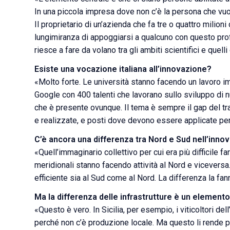
In una piccola impresa dove non c’è la persona che vuol
Il proprietario di un’azienda che fa tre o quattro milio
lungimiranza di appoggiarsi a qualcuno con questo profi
riesce a fare da volano tra gli ambiti scientifici e quelli
Esiste una vocazione italiana all’innovazione?
«Molto forte. Le università stanno facendo un lavoro i
Google con 400 talenti che lavorano sullo sviluppo di n
che è presente ovunque. Il tema è sempre il gap del tr
e realizzate, e posti dove devono essere applicate pe
C’è ancora una differenza tra Nord e Sud nell’inno
«Quell’immaginario collettivo per cui era più difficile f
meridionali stanno facendo attività al Nord e vicevers
efficiente sia al Sud come al Nord. La differenza la fan
Ma la differenza delle infrastrutture è un element
«Questo è vero. In Sicilia, per esempio, i viticoltori de
perché non c’è produzione locale. Ma questo li rende più