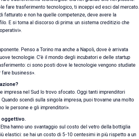
e fare trasferimento tecnologico, ti inceppi ed esci dal mercato
ni di fatturato e non ha quelle competenze, deve avere la
lo. E si torna al discorso di prima: un sistema creditizio che
 operativi».
mponente. Penso a Torino ma anche a Napoli, dove è arrivata
uove tecnologie. C’è il mondo degli incubatori e delle startup
asferimento: ci sono posti dove le tecnologie vengono studiate
r fare business».
vazione?
are impresa nel Sud lo trovo sfocato. Oggi tanti imprenditori
a. Quando scendi sulla singola impresa, puoi trovarne una molto
no le persone e gli imprenditori».
o oggettivo.
ll’Etna hanno uno svantaggio sul costo del vetro della bottiglia
 elastici: se hai un costo di 5-10 centesimi in più rispetto a un