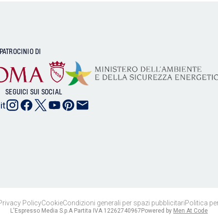
 PATROCINIO DI
SEGUICI SUI SOCIAL
it
Privacy Policy
Cookie
Condizioni generali per spazi pubblicitari
Politica per
L'Espresso Media S.p.A Partita IVA 12262740967
Powered by
Men At Code