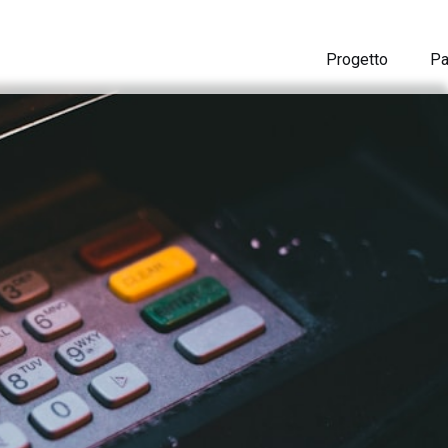
Progetto
Pa
ito agli innov