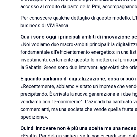
accesso al credito da parte delle Pmi, accompagnandole
Per conoscere qualche dettaglio di questo modello, L
business di ViViBanca.
Quali sono oggi i principali ambiti di innovazione p
«Noi vediamo due macro-ambiti principali: la digitalizz
fondamentale all’efficientamento energetico: in una list
investimenti, certamente questo lo metterei al primo pu
la Sabatini Green sono due interventi agevolati che or
E quando parliamo di digitalizzazione, cosa si può
«Recentemente, abbiamo visitato un’impresa che vende 
precipitando. È arrivata la nuova generazione e i due fig
vendiamo con l’e-commerce”. L’azienda ha cambiato vol
commercianti, ma una società che vende quella frutta s
spedizione».
Quindi innovare non è più una scelta ma una neces
«Esatto. Per dirla in sintesi: se tu non ci credi, esci 