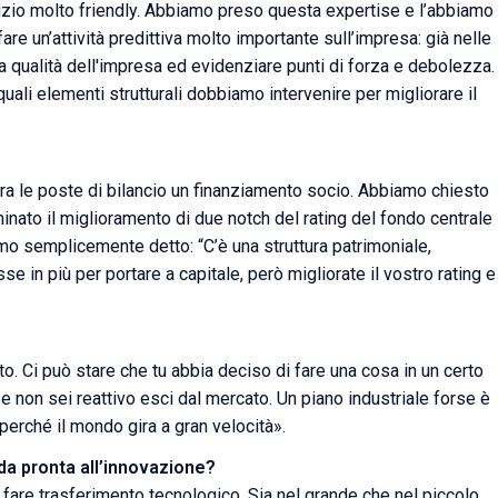
izio molto friendly. Abbiamo preso questa expertise e l’abbiamo
re un’attività predittiva molto importante sull’impresa: già nelle
a qualità dell'impresa ed evidenziare punti di forza e debolezza.
uali elementi strutturali dobbiamo intervenire per migliorare il
ra le poste di bilancio un finanziamento socio. Abbiamo chiesto
minato il miglioramento di due notch del rating del fondo centrale
mo semplicemente detto: “C’è una struttura patrimoniale,
 in più per portare a capitale, però migliorate il vostro rating e
tto. Ci può stare che tu abbia deciso di fare una cosa in un certo
 non sei reattivo esci dal mercato. Un piano industriale forse è
e perché il mondo gira a gran velocità».
da pronta all’innovazione?
 fare trasferimento tecnologico. Sia nel grande che nel piccolo.