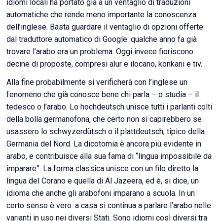
idiomi locali ha portato già a un ventaglio di traduzioni
automatiche che rende meno importante la conoscenza
dell’inglese. Basta guardare il ventaglio di opzioni offerte
dal traduttore automatico di Google: qualche anno fa già
trovare l’arabo era un problema. Oggi invece fioriscono
decine di proposte, compresi alur e ilocano, konkani e tiv.
Alla fine probabilmente si verificherà con l’inglese un
fenomeno che già conosce bene chi parla – o studia – il
tedesco o l’arabo. Lo hochdeutsch unisce tutti i parlanti colti
della bolla germanofona, che certo non si capirebbero se
usassero lo schwyzerdütsch o il plattdeutsch, tipico della
Germania del Nord. La dicotomia è ancora più evidente in
arabo, e contribuisce alla sua fama di “lingua impossibile da
imparare”. La forma classica unisce con un filo diretto la
lingua del Corano e quella di Al Jazeera, ed è, si dice, un
idioma che anche gli arabofoni imparano a scuola. In un
certo senso è vero: a casa si continua a parlare l’arabo nelle
varianti in uso nei diversi Stati. Sono idiomi così diversi tra