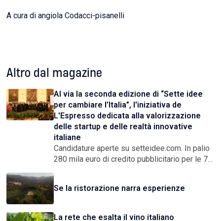
A cura di angiola Codacci-pisanelli
Altro dal magazine
Al via la seconda edizione di “Sette idee
per cambiare l’Italia”, l'iniziativa de
L'Espresso dedicata alla valorizzazione
delle startup e delle realtà innovative
italiane
Candidature aperte su setteidee.com. In palio
280 mila euro di credito pubblicitario per le 7
startup vincitrici. Pitch Competition a Milano il
17 e il 18 settembre, Final Award in
Se la ristorazione narra esperienze
Campidoglio il 9 dicembre
La rete che esalta il vino italiano