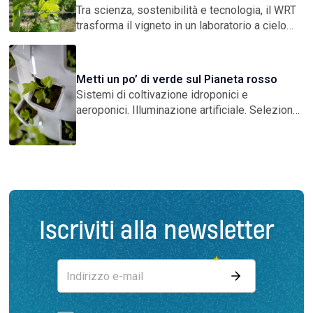
Tra scienza, sostenibilità e tecnologia, il WRT
trasforma il vigneto in un laboratorio a cielo
aperto. Un modello di rete imprenditoriale che
risponde alle sfide globali con ricerca
condivisa, qualità certificata e una visione
Metti un po’ di verde sul Pianeta rosso
concreta sul futuro
Sistemi di coltivazione idroponici e
aeroponici. Illuminazione artificiale. Selezione
delle varietà di ortaggi resistenti agli ambienti
ostili. Buone pratiche per il riciclo dell’acqua. Il
futuro dell’agricoltura terrestre passa anche
dallo spazio
Iscriviti alla newsletter