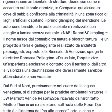
rigenerazione ambientale di strutture dismesse come è
accaduto sul litorale domizio, in Campania: qui alcune ex
cave di sabbia confiscate alla criminalità in una zona ricca di
laghi artificiali ospitano il primo glamping del meridione. Le
auto sono bandite e la pista ciclabile è realizzata con
scaglie a luminescenza naturale. «NABI Resort&Glampling –
il nome nasce dal connubio tra natura e bioarchitettura – è un
progetto a terra e galleggiante realizzato da architetti
paesaggisti, esposto alla Biennale di Venezia», spiega la
direttrice Rossana Pellegrino. «Da un lato, l’ospite vive
un’esperienza esclusiva a contatto con il territorio, dall’altro
si valorizza una destinazione che diversamente sarebbe
abbandonata e non vissuta».
Dal Sud al Nord, precisamente nel cuore della laguna
veneziana, si distingue per le pratiche ambientali virtuose il
JW Marriott Venice Resort&Spa, ricavato dall’architetto
Matteo Thun in un ex sanatorio sull’Isola delle Rose. Qui
tutto è all’insegna del “no allo spreco”: orto in casa e