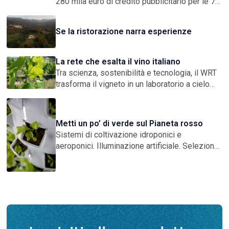
280 mila euro di credito pubblicitario per le 7
startup vincitrici. Pitch Competition a Milano il
17 e il 18 settembre, Final Award in
Se la ristorazione narra esperienze
Campidoglio il 9 dicembre
La rete che esalta il vino italiano
Tra scienza, sostenibilità e tecnologia, il WRT
trasforma il vigneto in un laboratorio a cielo
aperto. Un modello di rete imprenditoriale che
risponde alle sfide globali con ricerca
condivisa, qualità certificata e una visione
Metti un po’ di verde sul Pianeta rosso
concreta sul futuro
Sistemi di coltivazione idroponici e
aeroponici. Illuminazione artificiale. Selezione
delle varietà di ortaggi resistenti agli ambienti
ostili. Buone pratiche per il riciclo dell’acqua. Il
futuro dell’agricoltura terrestre passa anche
dallo spazio