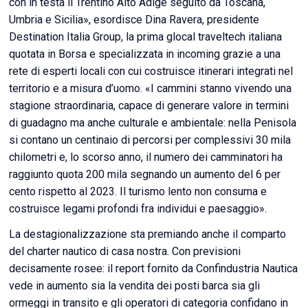
con in testa il Trentino Alto Adige seguito da Toscana,
Umbria e Sicilia», esordisce Dina Ravera, presidente
Destination Italia Group, la prima glocal traveltech italiana
quotata in Borsa e specializzata in incoming grazie a una
rete di esperti locali con cui costruisce itinerari integrati nel
territorio e a misura d’uomo. «I cammini stanno vivendo una
stagione straordinaria, capace di generare valore in termini
di guadagno ma anche culturale e ambientale: nella Penisola
si contano un centinaio di percorsi per complessivi 30 mila
chilometri e, lo scorso anno, il numero dei camminatori ha
raggiunto quota 200 mila segnando un aumento del 6 per
cento rispetto al 2023. Il turismo lento non consuma e
costruisce legami profondi fra individui e paesaggio».
La destagionalizzazione sta premiando anche il comparto
del charter nautico di casa nostra. Con previsioni
decisamente rosee: il report fornito da Confindustria Nautica
vede in aumento sia la vendita dei posti barca sia gli
ormeggi in transito e gli operatori di categoria confidano in